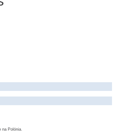
s
e na Polónia.