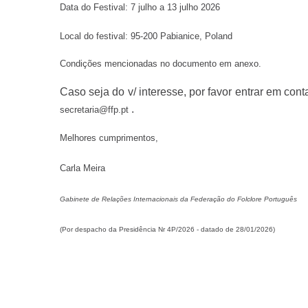
Data do Festival: 7 julho a 13 julho 2026
Local do festival: 95-200 Pabianice, Poland
Condições mencionadas no documento em anexo.
Caso seja do v/ interesse, por favor entrar em con
.
secretaria@ffp.pt
Melhores cumprimentos,
Carla Meira
Gabinete de Relações Internacionais da Federação do Folclore Português
(Por despacho da Presidência Nr 4P/2026 - datado de 28/01/2026)