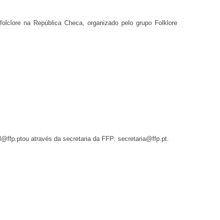
folclore na República Checa, organizado pelo grupo Folklore
l@ffp.pt
ou através da secretaria da FFP:
secretaria@ffp.pt
.