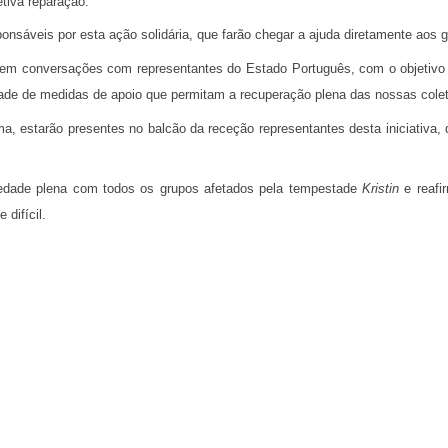
tiva reparação.
ponsáveis por esta ação solidária, que farão chegar a ajuda diretamente aos 
 em conversações com representantes do Estado Português, com o objetivo d
de de medidas de apoio que permitam a recuperação plena das nossas colet
ma, estarão presentes no balcão da receção representantes desta iniciativa
riedade plena com todos os grupos afetados pela tempestade
Kristin
e reafi
difícil.