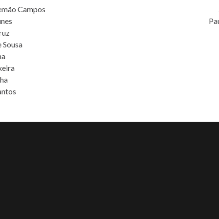
semão Campos
unes
Pau
ruz
e Sousa
ha
xeira
nha
antos