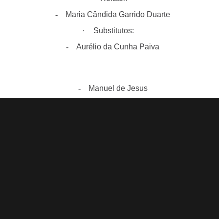
-
Maria Cândida Garrido Duarte
·
Substitutos:
-
Aurélio da Cunha Paiva
-
Manuel de Jesus